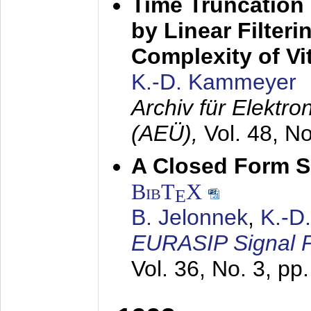
Time Truncation
by Linear Filter
Complexity of Vi
K.-D. Kammeyer
Archiv für Elektr
(AEÜ),
Vol. 48, N
A Closed Form So
BibT
X
E
B. Jelonnek
,
K.-D
EURASIP Signal P
Vol. 36, No. 3, pp