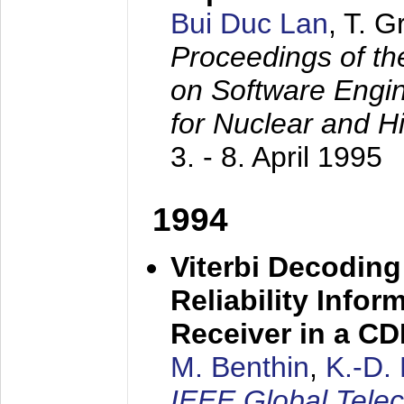
Bui Duc Lan
, T. 
Proceedings of th
on Software Engine
for Nuclear and H
3. - 8. April 1995
1994
Viterbi Decoding
Reliability Info
Receiver in a C
M. Benthin
,
K.-D.
IEEE Global Tele