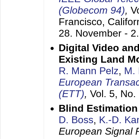
(Globecom 94)
,
V
Francisco, Califor
28. November - 2
Digital Video an
Existing Land M
R. Mann Pelz
,
M. 
European Transac
(ETT)
,
Vol. 5, No.
Blind Estimatio
D. Boss
,
K.-D. K
European Signal