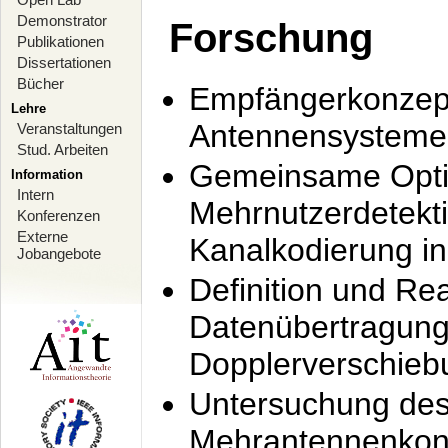
Demonstrator
Forschung
Publikationen
Dissertationen
Bücher
Empfängerkonzept
Lehre
Antennensysteme
Veranstaltungen
Stud. Arbeiten
Gemeinsame Opti
Information
Intern
Mehrnutzerdetekti
Konferenzen
Externe
Kanalkodierung 
Jobangebote
Definition und Re
Datenübertragung
Dopplerverschie
Untersuchung de
Mehrantennenkonz