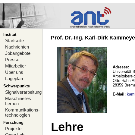
Institut
Prof. Dr.-Ing. Karl-Dirk Kammeyer
Startseite
Nachrichten
Jobangebote
Presse
Mitarbeiter
Adresse:
Universität 
Über uns
Arbeitsberei
Lageplan
Otto-Hahn-A
28359 Brem
Schwerpunkte
Signalverarbeitung
E-Mail
:
kam
Maschinelles
Lernen
Kommunikations-
technologien
Forschung
Lehre
Projekte
Open Lab