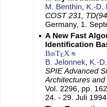
M. Benthin
,
K.-D.
COST 231, TD(94
Germany,
1. Sep
A New Fast Algo
Identification B
BibT
X
E
B. Jelonnek
,
K.-D
SPIE Advanced Sig
Architectures and
Vol. 2296, pp. 16
24. - 29. Juli 1994