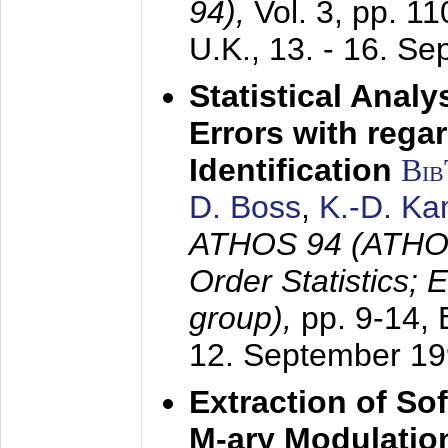
94),
Vol. 3, pp. 1
U.K.,
13. - 16. S
Statistical Anal
Errors with rega
Identification
Bi
D. Boss
,
K.-D. K
ATHOS 94 (ATHOS
Order Statistics;
group),
pp. 9-14,
12. September 1
Extraction of Sof
M-ary Modulatio