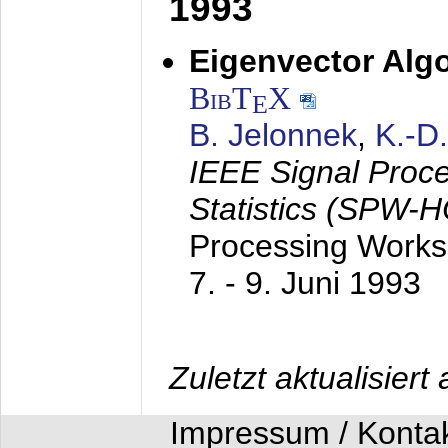
1993
Eigenvector Algo
BibT
X
E
B. Jelonnek
,
K.-D
IEEE Signal Proc
Statistics (SPW-
Processing Worksh
7. - 9. Juni 1993
Zuletzt aktualisier
Impressum / Konta