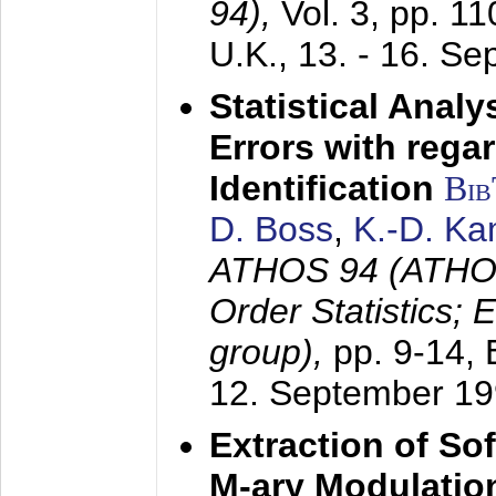
94),
Vol. 3, pp. 1
U.K.,
13. - 16. S
Statistical Anal
Errors with rega
Identification
Bi
D. Boss
,
K.-D. K
ATHOS 94 (ATHOS
Order Statistics;
group),
pp. 9-14,
12. September 1
Extraction of Sof
M-ary Modulatio