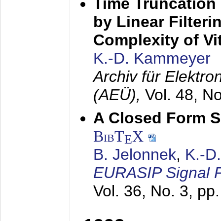
Time Truncation
by Linear Filter
Complexity of Vi
K.-D. Kammeyer
Archiv für Elektr
(AEÜ),
Vol. 48, N
A Closed Form So
BibT
X
E
B. Jelonnek
,
K.-D
EURASIP Signal P
Vol. 36, No. 3, pp