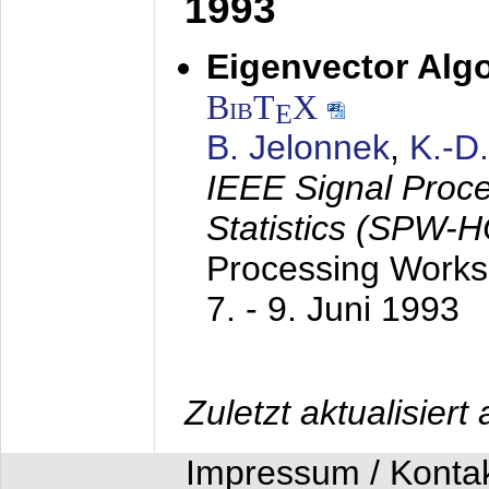
1993
Eigenvector Algo
BibT
X
E
B. Jelonnek
,
K.-D
IEEE Signal Proc
Statistics (SPW-
Processing Worksh
7. - 9. Juni 1993
Zuletzt aktualisier
Impressum / Konta