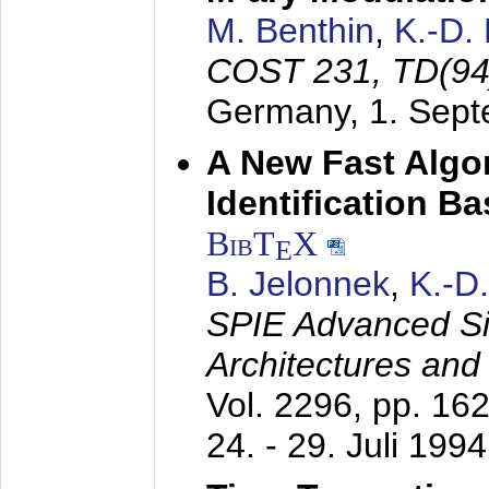
M. Benthin
,
K.-D.
COST 231, TD(94
Germany,
1. Sep
A New Fast Algo
Identification B
BibT
X
E
B. Jelonnek
,
K.-D
SPIE Advanced Sig
Architectures and
Vol. 2296, pp. 16
24. - 29. Juli 1994