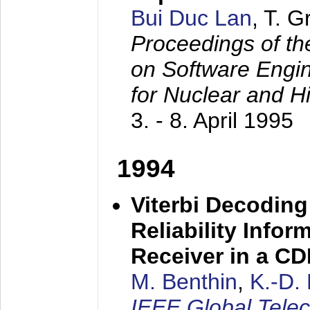
Bui Duc Lan
, T. 
Proceedings of th
on Software Engine
for Nuclear and H
3. - 8. April 1995
1994
Viterbi Decoding
Reliability Info
Receiver in a C
M. Benthin
,
K.-D.
IEEE Global Tele