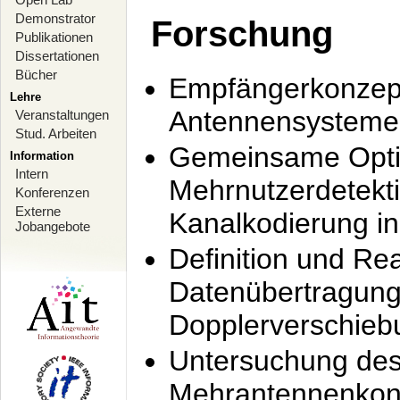
Demonstrator
Forschung
Publikationen
Dissertationen
Bücher
Empfängerkonzept
Lehre
Antennensysteme
Veranstaltungen
Stud. Arbeiten
Gemeinsame Opti
Information
Intern
Mehrnutzerdetekti
Konferenzen
Externe
Kanalkodierung 
Jobangebote
Definition und Re
Datenübertragung
Dopplerverschie
Untersuchung de
Mehrantennenkonz