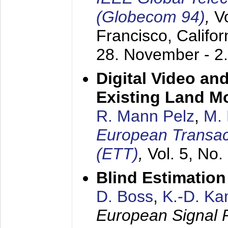
(Globecom 94)
,
V
Francisco, Califor
28. November - 2
Digital Video an
Existing Land M
R. Mann Pelz
,
M. 
European Transac
(ETT)
,
Vol. 5, No.
Blind Estimatio
D. Boss
,
K.-D. K
European Signal