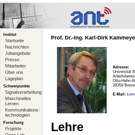
Institut
Prof. Dr.-Ing. Karl-Dirk Kammeyer
Startseite
Nachrichten
Jobangebote
Presse
Mitarbeiter
Adresse:
Universität 
Über uns
Arbeitsberei
Lageplan
Otto-Hahn-A
28359 Brem
Schwerpunkte
Signalverarbeitung
E-Mail
:
kam
Maschinelles
Lernen
Kommunikations-
technologien
Forschung
Lehre
Projekte
Open Lab