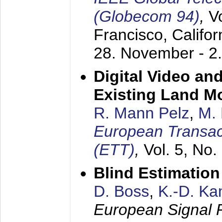
(Globecom 94)
,
V
Francisco, Califor
28. November - 2
Digital Video an
Existing Land M
R. Mann Pelz
,
M. 
European Transac
(ETT)
,
Vol. 5, No.
Blind Estimatio
D. Boss
,
K.-D. K
European Signal