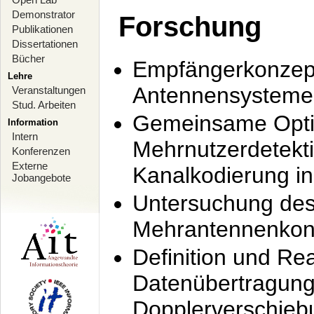
Demonstrator
Forschung
Publikationen
Dissertationen
Bücher
Empfängerkonzept
Lehre
Antennensysteme
Veranstaltungen
Stud. Arbeiten
Gemeinsame Opti
Information
Intern
Mehrnutzerdetekti
Konferenzen
Externe
Kanalkodierung 
Jobangebote
Untersuchung de
Mehrantennenkonz
Definition und Re
Datenübertragung
Dopplerverschie