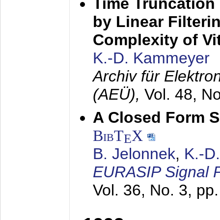
Time Truncation
by Linear Filter
Complexity of Vi
K.-D. Kammeyer
Archiv für Elektr
(AEÜ),
Vol. 48, N
A Closed Form So
BibT
X
E
B. Jelonnek
,
K.-D
EURASIP Signal P
Vol. 36, No. 3, pp