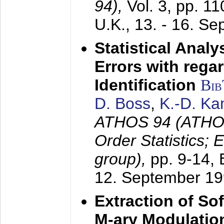
94),
Vol. 3, pp. 1
U.K.,
13. - 16. S
Statistical Anal
Errors with rega
Identification
Bi
D. Boss
,
K.-D. K
ATHOS 94 (ATHOS
Order Statistics;
group),
pp. 9-14,
12. September 1
Extraction of Sof
M-ary Modulatio