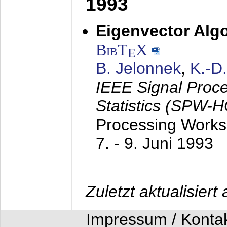
1993
Eigenvector Algo
BibT
X
E
B. Jelonnek
,
K.-D
IEEE Signal Proc
Statistics (SPW-
Processing Worksh
7. - 9. Juni 1993
Zuletzt aktualisier
Impressum / Konta