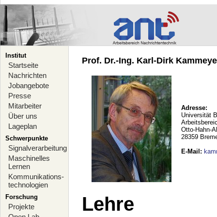
Institut
Prof. Dr.-Ing. Karl-Dirk Kammeyer
Startseite
Nachrichten
Jobangebote
Presse
Mitarbeiter
Adresse:
Universität 
Über uns
Arbeitsberei
Lageplan
Otto-Hahn-A
28359 Brem
Schwerpunkte
Signalverarbeitung
E-Mail
:
kam
Maschinelles
Lernen
Kommunikations-
technologien
Forschung
Lehre
Projekte
Open Lab