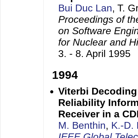
Bui Duc Lan
, T. 
Proceedings of th
on Software Engine
for Nuclear and H
3. - 8. April 1995
1994
Viterbi Decoding
Reliability Info
Receiver in a C
M. Benthin
,
K.-D.
IEEE Global Tele